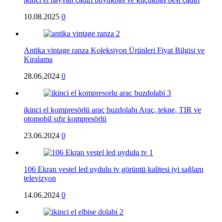
10.08.2025
0
Antika vintage ranza Koleksiyon Ürünleri Fiyat Bilgisi ve
Kiralama
28.06.2024
0
ikinci el kompresörlü araç buzdolabı Araç, tekne, TIR ve
otomobil sıfır kompresörlü
23.06.2024
0
106 Ekran vestel led uydulu tv görüntü kalitesi iyi sağlam
televizyon
14.06.2024
0