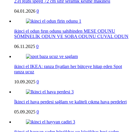
2.el Rubi speed 72 cm sıfır seramik kesme makinesi
04.01.2026
0
ikinci el odun fırın odunu sahibinden MEŞE ODUNU
ŞÖMİNELİK ODUN VE SOBA ODUNU ÇUVAL ODUN
06.11.2025
0
ikinci el IKEA: ranza fiyatları her bütçeye hitap eden Spot
ranza ucuz
10.09.2025
0
İkinci el hava perdesi sağlam ve kaliteli çıkma hava perdeleri
05.09.2025
0
ikinci el hayvan çadırı büyükbaş ve küçükbaş besi çadırı