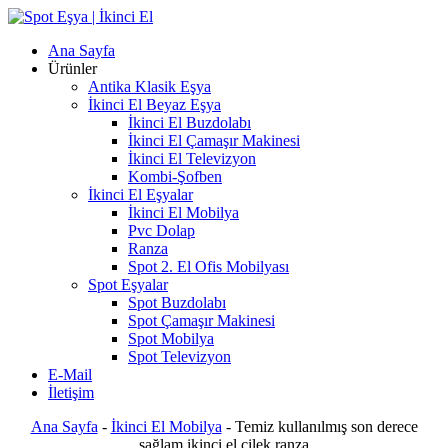
Ana Sayfa
Ürünler
Antika Klasik Eşya
İkinci El Beyaz Eşya
İkinci El Buzdolabı
İkinci El Çamaşır Makinesi
İkinci El Televizyon
Kombi-Şofben
İkinci El Eşyalar
İkinci El Mobilya
Pvc Dolap
Ranza
Spot 2. El Ofis Mobilyası
Spot Eşyalar
Spot Buzdolabı
Spot Çamaşır Makinesi
Spot Mobilya
Spot Televizyon
E-Mail
İletişim
Ana Sayfa
-
İkinci El Mobilya
-
Temiz kullanılmış son derece
sağlam ikinci el çilek ranza