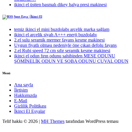
ikinci el üstten basmalı dikey balya presi makinesi
Spot Eşya | İkinci El
temiz ikinci el mini buzdolabı arçelik marka sağlam
ikinci el arçelik siyah A+++ enerji buzdolabı
2.el sulu seramik mermer fayans kesme makinesi
Uygun fiyatlı olması nedeniyle öne çıkan defolu fayans
2.el Rubi speed 72 cm sıfır seramik kesme makinesi
ikinci el odun fırın odunu sahibinden MEŞE ODUNU
ŞÖMİNELİK ODUN VE SOBA ODUNU ÇUVAL ODUN
Menü
Ana sayfa
İletişim
Hakkımızda
E-Mail
Gizlilik Politikası
İkinci El Eşyalar
Telif hakkı © 2026 |
MH Themes
tarafından WordPress teması