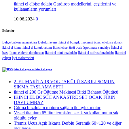
ikinci el elbise dolabı Gardırop modellerini, çeşitlerini ve
kullananların yorumları
10.06.2024
0
Etiketler
Bahçe balkon salıncakları
Defolu fayans
ikinci el bulaşık makinesi
ikinci el elbise dolabı
ikinci el klima
ikinci el koltuk takımı
ikinci el set üstü ocak
Spot masa sandalye
İkinci el
baza
İkinci el derin dondurucu
İkinci el mini buzdolabı
İkinci el nofrost buzdolabı
İkinci el
çekyat
İşçi malzemeleri
ikinci el eşya – ikinci el eşya
2. EL MAKİTA 18 VOLT AKÜLÜ ŞARJLI SOMUN
SIKMA TAŞLAMA SETİ
ikinci el 200 Gr Öğütme Makinesi Bitki Baharat Öğütücü
İKİNCİ EL BOSCH ANKASTRE SET OCAK FIRIN
DAVLUMBAZ
Çıkma buzdolabı motoru sağlam iki aylık motor
Vestel titanium 65 litre termisfon sıcak su kullanımının sık
olduğu evler
Tremiz Ucuz Açık Iskarta Defolu Seramik 60×120 ve diğer
ölçülerde…