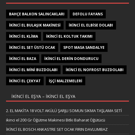
BAHÇE BALKON SALINCAKLARI
DEFOLU FAYANS
IKINCI EL BULAŞIK MAKINESI
IKINCI EL ELBISE DOLABI
IKINCI EL KLIMA
IKINCI EL KOLTUK TAKIMI
IKINCI EL SET ÜSTÜ OCAK
SPOT MASA SANDALYE
İKINCI EL BAZA
İKINCI EL DERIN DONDURUCU
İKINCI EL MINI BUZDOLABI
İKINCI EL NOFROST BUZDOLABI
İKINCI EL ÇEKYAT
İŞÇI MALZEMELERI
IKINCI EL EŞYA – IKINCI EL EŞYA
2. EL MAKİTA 18 VOLT AKÜLÜ ŞARJLI SOMUN SIKMA TAŞLAMA SETİ
ikinci el 200 Gr Öğütme Makinesi Bitki Baharat Öğütücü
İKİNCİ EL BOSCH ANKASTRE SET OCAK FIRIN DAVLUMBAZ