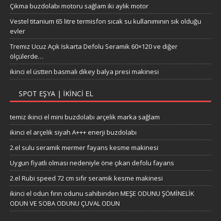
Çıkma buzdolabı motoru sağlam iki aylık motor
Vestel titanium 65 litre termisfon sıcak su kullanımının sık olduğu
evler
Tremiz Ucuz Açık Iskarta Defolu Seramik 60×120 ve diğer
ölçülerde…
ikinci el üstten basmalı dikey balya presi makinesi
SPOT EŞYA | İKINCI EL
temiz ikinci el mini buzdolabı arçelik marka sağlam
ikinci el arçelik siyah A+++ enerji buzdolabı
2.el sulu seramik mermer fayans kesme makinesi
Uygun fiyatlı olması nedeniyle öne çıkan defolu fayans
2.el Rubi speed 72 cm sıfır seramik kesme makinesi
ikinci el odun fırın odunu sahibinden MEŞE ODUNU ŞÖMİNELİK
ODUN VE SOBA ODUNU ÇUVAL ODUN