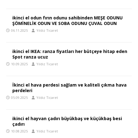
ikinci el odun fırın odunu sahibinden MEŞE ODUNU
ŞÖMİNELİK ODUN VE SOBA ODUNU ÇUVAL ODUN
06.11.2025
Yıldız Ticaret
ikinci el IKEA: ranza fiyatları her bütçeye hitap eden
Spot ranza ucuz
10.09.2025
Yıldız Ticaret
İkinci el hava perdesi sağlam ve kaliteli çıkma hava
perdeleri
05.09.2025
Yıldız Ticaret
ikinci el hayvan çadırı büyükbaş ve küçükbaş besi
çadırı
10.08.2025
Yıldız Ticaret