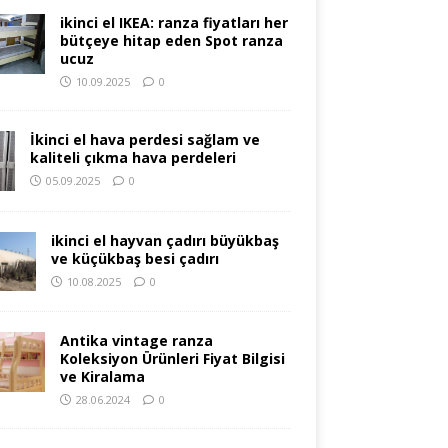
ikinci el IKEA: ranza fiyatları her
bütçeye hitap eden Spot ranza
ucuz
10.09.2025
0
İkinci el hava perdesi sağlam ve
kaliteli çıkma hava perdeleri
05.09.2025
0
ikinci el hayvan çadırı büyükbaş
ve küçükbaş besi çadırı
10.08.2025
0
Antika vintage ranza
Koleksiyon Ürünleri Fiyat Bilgisi
ve Kiralama
28.06.2024
0