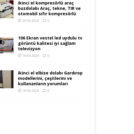
ikinci el kompresörlü araç
buzdolabı Araç, tekne, TIR ve
otomobil sıfır kompresörlü
23.06.2024
0
106 Ekran vestel led uydulu tv
görüntü kalitesi iyi sağlam
televizyon
14.06.2024
0
ikinci el elbise dolabı Gardırop
modellerini, çeşitlerini ve
kullananların yorumları
10.06.2024
0