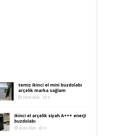
temiz ikinci el mini buzdolabı
arçelik marka sağlam
04.05.2026
0
ikinci el arçelik siyah A+++ enerji
buzdolabı
22.02.2026
0