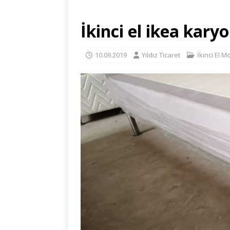
İkinci el ikea karyo
10.09.2019
Yıldız Ticaret
İkinci El M