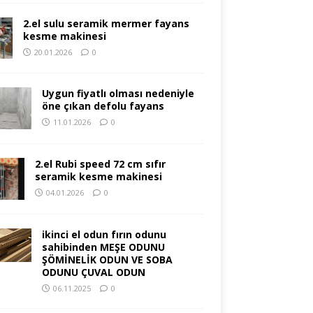
2.el sulu seramik mermer fayans
kesme makinesi
20.01.2026
0
Uygun fiyatlı olması nedeniyle
öne çıkan defolu fayans
11.01.2026
0
2.el Rubi speed 72 cm sıfır
seramik kesme makinesi
04.01.2026
0
ikinci el odun fırın odunu
sahibinden MEŞE ODUNU
ŞÖMİNELİK ODUN VE SOBA
ODUNU ÇUVAL ODUN
06.11.2025
0