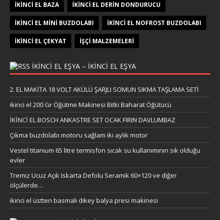
İKINCI EL BAZA
İKINCI EL DERIN DONDURUCU
İKINCI EL MINI BUZDOLABI
İKINCI EL NOFROST BUZDOLABI
İKINCI EL ÇEKYAT
İŞÇI MALZEMELERI
IKINCI EL EŞYA – IKINCI EL EŞYA
2. EL MAKİTA 18 VOLT AKÜLÜ ŞARJLI SOMUN SIKMA TAŞLAMA SETİ
ikinci el 200 Gr Öğütme Makinesi Bitki Baharat Öğütücü
İKİNCİ EL BOSCH ANKASTRE SET OCAK FIRIN DAVLUMBAZ
Çıkma buzdolabı motoru sağlam iki aylık motor
Vestel titanium 65 litre termisfon sıcak su kullanımının sık olduğu
evler
Tremiz Ucuz Açık Iskarta Defolu Seramik 60×120 ve diğer
ölçülerde…
ikinci el üstten basmalı dikey balya presi makinesi