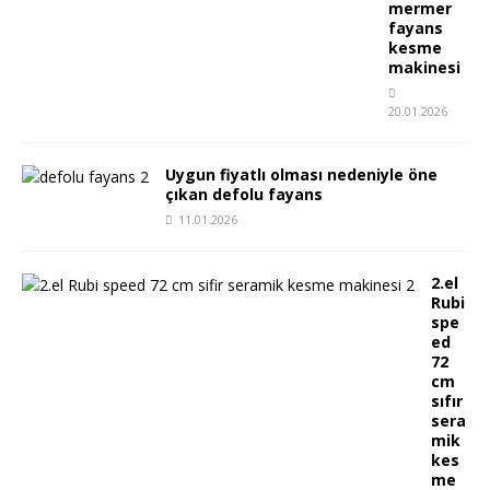
mermer
fayans
kesme
makinesi
20.01.2026
Uygun fiyatlı olması nedeniyle öne
çıkan defolu fayans
11.01.2026
2.el
Rubi
spe
ed
72
cm
sıfır
sera
mik
kes
me