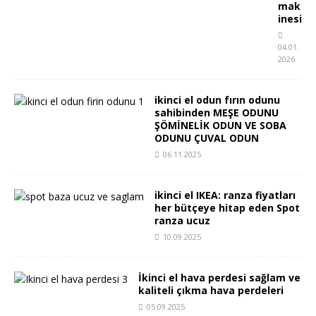
mak
inesi
04.01.
2026
ikinci el odun fırın odunu
sahibinden MEŞE ODUNU
ŞÖMİNELİK ODUN VE SOBA
ODUNU ÇUVAL ODUN
06.11.2025
ikinci el IKEA: ranza fiyatları
her bütçeye hitap eden Spot
ranza ucuz
10.09.2025
İkinci el hava perdesi sağlam ve
kaliteli çıkma hava perdeleri
05.09.2025