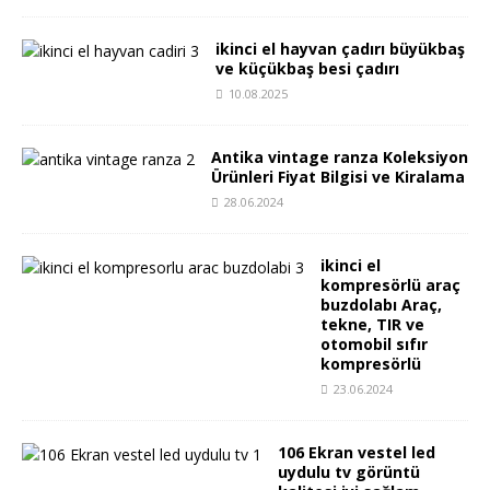
ikinci el hayvan çadırı büyükbaş
ve küçükbaş besi çadırı
10.08.2025
Antika vintage ranza Koleksiyon
Ürünleri Fiyat Bilgisi ve Kiralama
28.06.2024
ikinci el
kompresörlü araç
buzdolabı Araç,
tekne, TIR ve
otomobil sıfır
kompresörlü
23.06.2024
106 Ekran vestel led
uydulu tv görüntü