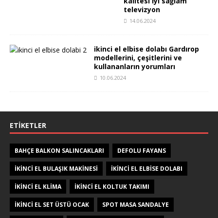
kalitesi iyi sağlam
televizyon
14.06.2024
ikinci el elbise dolabı Gardırop
modellerini, çeşitlerini ve
kullananların yorumları
10.06.2024
ETIKETLER
BAHÇE BALKON SALINCAKLARI
DEFOLU FAYANS
IKINCI EL BULAŞIK MAKINESI
IKINCI EL ELBISE DOLABI
IKINCI EL KLIMA
IKINCI EL KOLTUK TAKIMI
IKINCI EL SET ÜSTÜ OCAK
SPOT MASA SANDALYE