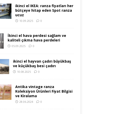
ikinci el IKEA: ranza fiyatları her
bütçeye hitap eden Spot ranza
ucuz
10.09.2025
0
İkinci el hava perdesi sağlam ve
kaliteli çıkma hava perdeleri
05.09.2025
0
ikinci el hayvan çadırı büyükbaş
ve küçükbaş besi çadırı
10.08.2025
0
Antika vintage ranza
Koleksiyon Ürünleri Fiyat Bilgisi
ve Kiralama
28.06.2024
0