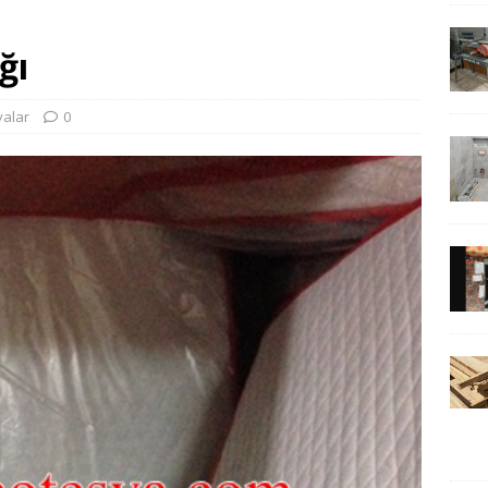
ğı
şyalar
0