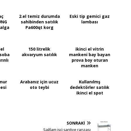
aç
2.el temiz durumda
Eski tip gemici gaz
UNG
sahibinden satılık
lambası
alga
Pa600qt korg
el
150 litrelik
ikinci el vitrin
soba
akvaryum satılık
mankeni bay bayan
rınlı
prova boy oturan
manken
mur
Arabanız için ucuz
Kullanılmş
esi
oto teybi
dedektörler satılık
ikinci el spot
SONRAKI
Sağlam işçi şantiye ranzası