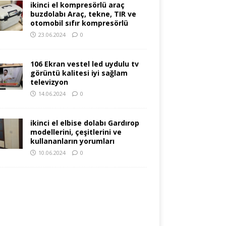
ikinci el kompresörlü araç
buzdolabı Araç, tekne, TIR ve
otomobil sıfır kompresörlü
23.06.2024
0
106 Ekran vestel led uydulu tv
görüntü kalitesi iyi sağlam
televizyon
14.06.2024
0
ikinci el elbise dolabı Gardırop
modellerini, çeşitlerini ve
kullananların yorumları
10.06.2024
0