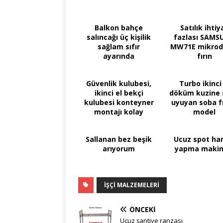
Balkon bahçe
Satılık ihtiy
salıncağı üç kişilik
fazlası SAMS
sağlam sıfır
MW71E mikrod
ayarında
fırın
Güvenlik kulubesi,
Turbo ikinci 
ikinci el bekçi
döküm kuzine 
kulubesi konteyner
uyuyan soba fı
montajı kolay
model
Sallanan bez beşik
Ucuz spot ha
arıyorum
yapma makin
İŞÇI MALZEMELERI
ÖNCEKI
Ucuz şantiye ranzası