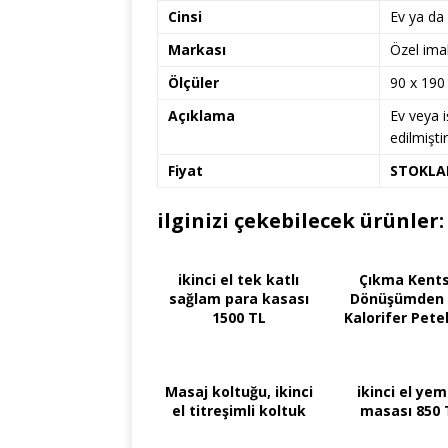
Cinsi
Ev ya da 
Markası
Özel ima
Ölçüler
90 x 190
Açıklama
Ev veya i
edilmişti
Fiyat
STOKLA
ilginizi çekebilecek ürünler:
ikinci el tek katlı
Çıkma Kents
sağlam para kasası
Dönüşümden 2
1500 TL
Kalorifer Pete
Masaj koltuğu, ikinci
ikinci el ye
el titreşimli koltuk
masası 850 