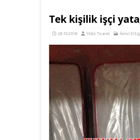
Tek kişilik işçi yata
28.10.2018
Yıldız Ticaret
İkinci El E