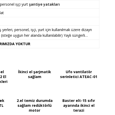
personel işçi yurt
şantiye yatakları
lat
ş yerleri, personel, işçi, yurt için kullanılmak üzere dizayn
r (isteğe uygun her alanda kullanılabilir) Yaylı süngerli…
RIMIZDA YOKTUR
el
İkinci el şarjmatik
Ufo vantilatör
 El
sağlam
serinletici ATEAC-01
kleri
mek
2.el temiz durumda
Baster elt-15 sıfır
TL
sağlam redüktörlü
ayarında ikinci el
motor
terazi