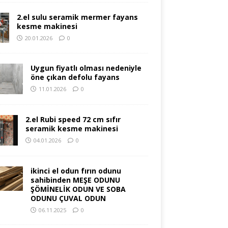
2.el sulu seramik mermer fayans
kesme makinesi
20.01.2026
0
Uygun fiyatlı olması nedeniyle
öne çıkan defolu fayans
11.01.2026
0
2.el Rubi speed 72 cm sıfır
seramik kesme makinesi
04.01.2026
0
ikinci el odun fırın odunu
sahibinden MEŞE ODUNU
ŞÖMİNELİK ODUN VE SOBA
ODUNU ÇUVAL ODUN
06.11.2025
0