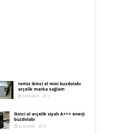
temiz ikinci el mini buzdolabı
arçelik marka sağlam
04.05.2026
0
ikinci el arçelik siyah A+++ enerji
buzdolabı
22.02.2026
0