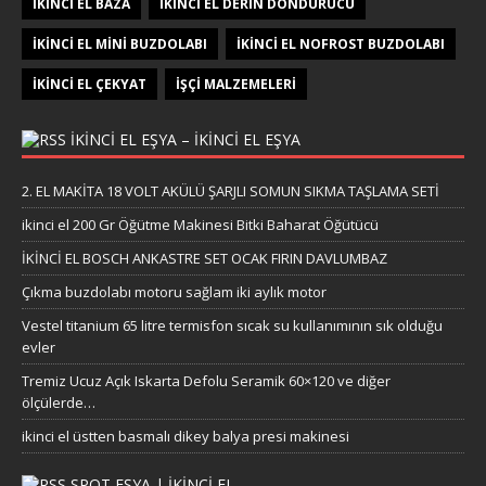
İKINCI EL BAZA
İKINCI EL DERIN DONDURUCU
İKINCI EL MINI BUZDOLABI
İKINCI EL NOFROST BUZDOLABI
İKINCI EL ÇEKYAT
İŞÇI MALZEMELERI
IKINCI EL EŞYA – IKINCI EL EŞYA
2. EL MAKİTA 18 VOLT AKÜLÜ ŞARJLI SOMUN SIKMA TAŞLAMA SETİ
ikinci el 200 Gr Öğütme Makinesi Bitki Baharat Öğütücü
İKİNCİ EL BOSCH ANKASTRE SET OCAK FIRIN DAVLUMBAZ
Çıkma buzdolabı motoru sağlam iki aylık motor
Vestel titanium 65 litre termisfon sıcak su kullanımının sık olduğu
evler
Tremiz Ucuz Açık Iskarta Defolu Seramik 60×120 ve diğer
ölçülerde…
ikinci el üstten basmalı dikey balya presi makinesi
SPOT EŞYA | İKINCI EL