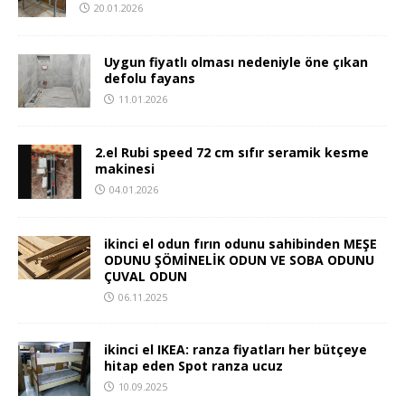
20.01.2026
Uygun fiyatlı olması nedeniyle öne çıkan
defolu fayans
11.01.2026
2.el Rubi speed 72 cm sıfır seramik kesme
makinesi
04.01.2026
ikinci el odun fırın odunu sahibinden MEŞE
ODUNU ŞÖMİNELİK ODUN VE SOBA ODUNU
ÇUVAL ODUN
06.11.2025
ikinci el IKEA: ranza fiyatları her bütçeye
hitap eden Spot ranza ucuz
10.09.2025