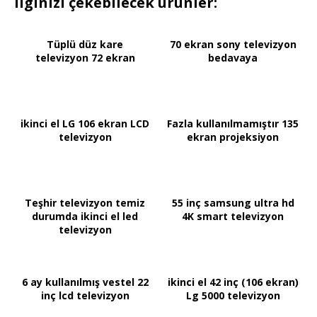
ilginizi çekebilecek ürünler:
Tüplü düz kare
70 ekran sony televizyon
televizyon 72 ekran
bedavaya
ikinci el LG 106 ekran LCD
Fazla kullanılmamıştır 135
televizyon
ekran projeksiyon
Teşhir televizyon temiz
55 inç samsung ultra hd
durumda ikinci el led
4K smart televizyon
televizyon
6 ay kullanılmış vestel 22
ikinci el 42 inç (106 ekran)
inç lcd televizyon
Lg 5000 televizyon