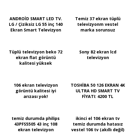
ANDROİD SMART LED TV.
Temiz 37 ekran tüplü
LG / Çiziksiz LG 55 inç 140
televizyonm vestel
Ekran Smart Televizyon
marka sorunsuz
Tüplü televizyon beko 72
Sony 82 ekran lcd
ekran flat görüntü
televizyon
kalitesi yüksek
106 ekran televizyon
TOSHİBA 50 126 EKRAN 4K
görüntü kalitesi iyi
ULTRA HD SMART TV
arızası yok!
FİYATI: 4200 TL
temiz durumda philips
ikinci el 106 ekran tv
43PFS5505 43 inç 108
temiz durumda hatasız
ekran televizyon
vestel 106 tv (akıllı değil)