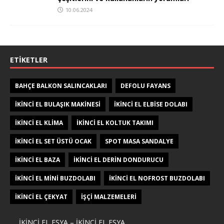
10.06.2024
ETIKETLER
BAHÇE BALKON SALINCAKLARI
DEFOLU FAYANS
IKINCI EL BULAŞIK MAKINESI
IKINCI EL ELBISE DOLABI
IKINCI EL KLIMA
IKINCI EL KOLTUK TAKIMI
IKINCI EL SET ÜSTÜ OCAK
SPOT MASA SANDALYE
İKINCI EL BAZA
İKINCI EL DERIN DONDURUCU
İKINCI EL MINI BUZDOLABI
İKINCI EL NOFROST BUZDOLABI
İKINCI EL ÇEKYAT
İŞÇI MALZEMELERI
IKINCI EL EŞYA – IKINCI EL EŞYA