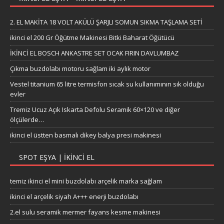
2. EL MAKİTA 18 VOLT AKÜLÜ ŞARJLI SOMUN SIKMA TAŞLAMA SETİ
ikinci el 200 Gr Öğütme Makinesi Bitki Baharat Öğütücü
İKİNCİ EL BOSCH ANKASTRE SET OCAK FIRIN DAVLUMBAZ
Çıkma buzdolabı motoru sağlam iki aylık motor
Vestel titanium 65 litre termisfon sıcak su kullanımının sık olduğu
evler
Tremiz Ucuz Açık Iskarta Defolu Seramik 60×120 ve diğer
ölçülerde…
ikinci el üstten basmalı dikey balya presi makinesi
SPOT EŞYA | İKINCI EL
temiz ikinci el mini buzdolabı arçelik marka sağlam
ikinci el arçelik siyah A+++ enerji buzdolabı
2.el sulu seramik mermer fayans kesme makinesi