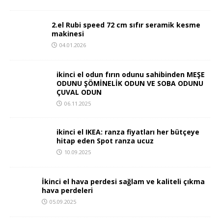
2.el Rubi speed 72 cm sıfır seramik kesme
makinesi
04.01.2026
ikinci el odun fırın odunu sahibinden MEŞE
ODUNU ŞÖMİNELİK ODUN VE SOBA ODUNU
ÇUVAL ODUN
06.11.2025
ikinci el IKEA: ranza fiyatları her bütçeye
hitap eden Spot ranza ucuz
10.09.2025
İkinci el hava perdesi sağlam ve kaliteli çıkma
hava perdeleri
05.09.2025