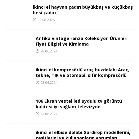
ikinci el hayvan çadırı büyükbaş ve küçükbaş
besi çadırı
10.08.2025
Antika vintage ranza Koleksiyon Ürünleri
Fiyat Bilgisi ve Kiralama
28.06.2024
ikinci el kompresörlü araç buzdolabı Araç,
tekne, TIR ve otomobil sıfır kompresörlü
23.06.2024
106 Ekran vestel led uydulu tv görüntü
kalitesi iyi sağlam televizyon
14.06.2024
ikinci el elbise dolabı Gardırop modellerini,
çeşitlerini ve kullananların yorumları