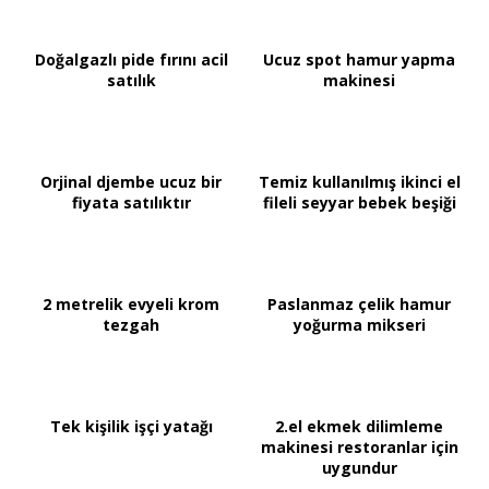
Doğalgazlı pide fırını acil
Ucuz spot hamur yapma
satılık
makinesi
Orjinal djembe ucuz bir
Temiz kullanılmış ikinci el
fiyata satılıktır
fileli seyyar bebek beşiği
2 metrelik evyeli krom
Paslanmaz çelik hamur
tezgah
yoğurma mikseri
Tek kişilik işçi yatağı
2.el ekmek dilimleme
makinesi restoranlar için
uygundur