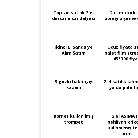
Toptan satılık 2.el
2.el motorlu
dersane sandalyesi
böreği pişirme 
İkinci El Sandalye
Ucuz fiyata s
Alım Satım
palet film stre
45*300 fiya
3 gözlü bakır çay
2.el satılık la
kazanı
ya da pide fır
Kornet kullanılmış
2.el ASİMA
trompet
pehlivan krik
kullanılmış t
ürün