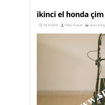
ikinci el honda çi
29.10.2018
Yıldız Ticaret
İkinci El E