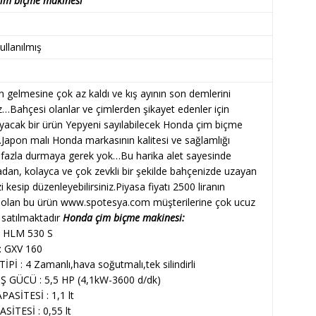
 çim biçme makinesi
kullanılmış
n gelmesine çok az kaldı ve kış ayının son demlerini
z…Bahçesi olanlar ve çimlerden şikayet edenler için
ayacak bir ürün Yepyeni sayılabilecek Honda çim biçme
.Japon malı Honda markasının kalitesi ve sağlamlığı
 fazla durmaya gerek yok…Bu harika alet sayesinde
dan, kolayca ve çok zevkli bir şekilde bahçenizde uzayan
zi kesip düzenleyebilirsiniz.Piyasa fiyatı 2500 liranın
 olan bu ürün www.spotesya.com müşterilerine çok ucuz
a satılmaktadır
Honda çim biçme makinesi:
 HLM 530 S
 GXV 160
İ : 4 Zamanlı,hava soğutmalı,tek silindirli
Ş GÜCÜ : 5,5 HP (4,1kW-3600 d/dk)
PASİTESİ : 1,1 lt
SİTESİ : 0,55 lt