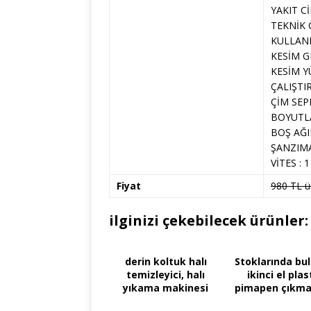
YAKIT Cİ
TEKNİK 
KULLANIM
KESİM GE
KESİM YÜ
ÇALIŞTIR
ÇİM SEPE
BOYUTLA
BOŞ AĞIR
ŞANZIM
VİTES : 1 
Fiyat
980 TL ür
ilginizi çekebilecek ürünler:
derin koltuk halı
Stoklarında bu
temizleyici, halı
ikinci el plas
yıkama makinesi
pimapen çıkma