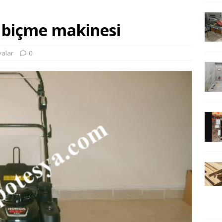
m biçme makinesi
şyalar
0