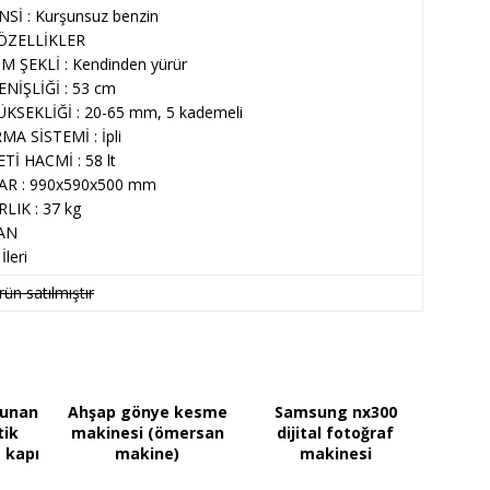
NSİ : Kurşunsuz benzin
ÖZELLİKLER
 ŞEKLİ : Kendinden yürür
NİŞLİĞİ : 53 cm
KSEKLİĞİ : 20-65 mm, 5 kademeli
MA SİSTEMİ : İpli
Tİ HACMİ : 58 lt
R : 990x590x500 mm
LIK : 37 kg
AN
İleri
ün satılmıştır
lunan
Ahşap gönye kesme
Samsung nx300
tik
makinesi (ömersan
dijital fotoğraf
 kapı
makine)
makinesi