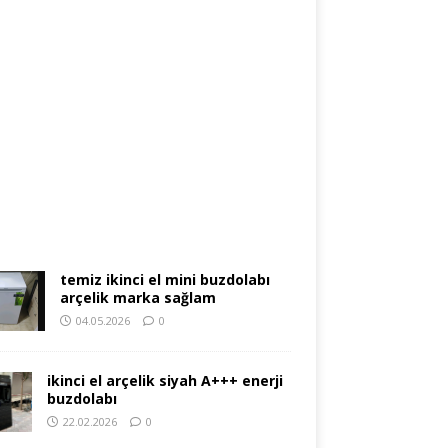
temiz ikinci el mini buzdolabı
arçelik marka sağlam
04.05.2026
0
ikinci el arçelik siyah A+++ enerji
buzdolabı
22.02.2026
0