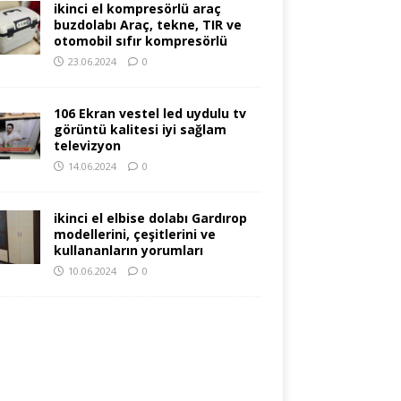
ikinci el kompresörlü araç
buzdolabı Araç, tekne, TIR ve
otomobil sıfır kompresörlü
23.06.2024
0
106 Ekran vestel led uydulu tv
görüntü kalitesi iyi sağlam
televizyon
14.06.2024
0
ikinci el elbise dolabı Gardırop
modellerini, çeşitlerini ve
kullananların yorumları
10.06.2024
0