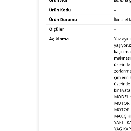
Ürün Adı
ikinci el
Ürün Kodu
–
Ürün Durumu
İkinci el 
Ölçüler
–
Açıklama
Yaz ayını
yaşıyoru
kaçırılm
makinesi
üzerinde
zorlanma
çimlerini
üzerinde
bir fiyat
MODEL :
MOTOR :
MOTOR TİP
MAX.ÇIKI
YAKIT KA
YAĞ KAPA