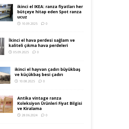
ikinci el IKEA: ranza fiyatları her
bütçeye hitap eden Spot ranza
ucuz
10.09.2025
0
İkinci el hava perdesi sağlam ve
kaliteli çıkma hava perdeleri
05.09.2025
0
ikinci el hayvan çadırı büyükbaş
ve küçükbaş besi çadırı
10.08.2025
0
Antika vintage ranza
Koleksiyon Ürünleri Fiyat Bilgisi
ve Kiralama
28.06.2024
0