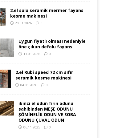
2.el sulu seramik mermer fayans
kesme makinesi
20.01.2026
0
Uygun fiyatlı olması nedeniyle
öne çıkan defolu fayans
11.01.2026
0
2.el Rubi speed 72 cm sıfır
seramik kesme makinesi
04.01.2026
0
ikinci el odun fırın odunu
sahibinden MEŞE ODUNU
ŞÖMİNELİK ODUN VE SOBA
ODUNU ÇUVAL ODUN
06.11.2025
0