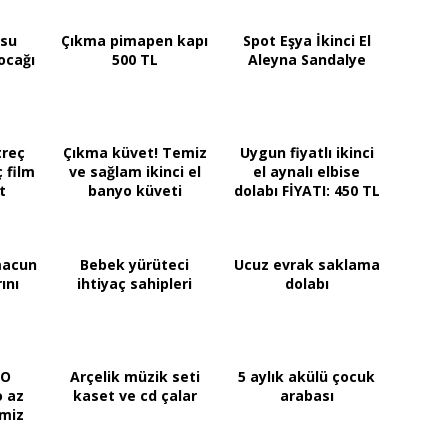
 su
Çıkma pimapen kapı
Spot Eşya İkinci El
ocağı
500 TL
Aleyna Sandalye
treç
Çıkma küvet! Temiz
Uygun fiyatlı ikinci
ç film
ve sağlam ikinci el
el aynalı elbise
t
banyo küveti
dolabı FİYATI: 450 TL
hmacun
Bebek yürüteci
Ucuz evrak saklama
ını
ihtiyaç sahipleri
dolabı
TO
Arçelik müzik seti
5 aylık akülü çocuk
o az
kaset ve cd çalar
arabası
emiz