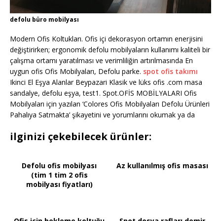
defolu büro mobilyası
Modern Ofis Koltukları. Ofis içi dekorasyon ortamın enerjisini
değiştirirken; ergonomik defolu mobilyaların kullanımı kaliteli bir
çalışma ortamı yaratılması ve verimliliğin artırılmasında En
uygun ofis Ofis Mobilyaları, Defolu parke.
spot ofis takımı
Ikinci El Eşya Alanlar Beypazari Klasik ve lüks ofis .com masa
sandalye, defolu eşya, test1. Spot.OFİS MOBİLYALARI Ofis
Mobilyaları için yazılan ‘Colores Ofis Mobilyaları Defolu Ürünleri
Pahalıya Satmakta’ şikayetini ve yorumlarını okumak ya da
ilginizi çekebilecek ürünler:
Defolu ofis mobilyası
Az kullanılmış ofis masası
(tim 1 tim 2 ofis
mobilyası fiyatları)
Ofis için bekleme koltuğu
Spot dosya rafları,demir