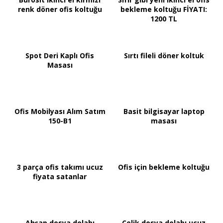
renk döner ofis koltuğu
bekleme koltuğu FİYATI:
1200 TL
Spot Deri Kaplı Ofis
Sırtı fileli döner koltuk
Masası
Ofis Mobilyası Alım Satım
Basit bilgisayar laptop
150-B1
masası
3 parça ofis takımı ucuz
Ofis için bekleme koltuğu
fiyata satanlar
Ahşap dosya dolabı
Çelik dosya dolabı ucuz