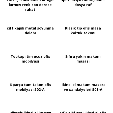
kırmızı renk son derece
dosya raf
rahat
çift kapılı metal soyunma
Klasik tip ofis masa
dolabı
koltuk takımı
Topkapı tim ucuz ofis
Sıfıra yakın makam
mobilyası
masası
6 parça tam takım ofis
İkinci el makam masası
mobilyası 502-A
ve sandalyeleri 501-A
Bürosit ikinci el kırmızı
Sıfır gibi yeni ikinci el ofis