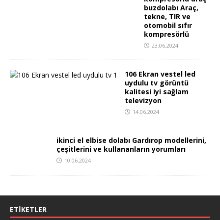
buzdolabı Araç,
tekne, TIR ve
otomobil sıfır
kompresörlü
23.06.2024
106 Ekran vestel led
uydulu tv görüntü
kalitesi iyi sağlam
televizyon
14.06.2024
ikinci el elbise dolabı Gardırop
modellerini, çeşitlerini ve
kullananların yorumları
10.06.2024
ETIKETLER