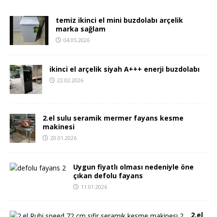
temiz ikinci el mini buzdolabı arçelik
marka sağlam
04.05.2026
ikinci el arçelik siyah A+++ enerji buzdolabı
22.02.2026
2.el sulu seramik mermer fayans kesme
makinesi
20.01.2026
Uygun fiyatlı olması nedeniyle öne
çıkan defolu fayans
11.01.2026
2.el