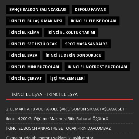
BAHÇE BALKON SALINCAKLARI
DEFOLU FAYANS
IKINCI EL BULAŞIK MAKINESI
IKINCI EL ELBISE DOLABI
IKINCI EL KLIMA
IKINCI EL KOLTUK TAKIMI
IKINCI EL SET ÜSTÜ OCAK
SPOT MASA SANDALYE
İKINCI EL BAZA
İKINCI EL DERIN DONDURUCU
İKINCI EL MINI BUZDOLABI
İKINCI EL NOFROST BUZDOLABI
İKINCI EL ÇEKYAT
İŞÇI MALZEMELERI
IKINCI EL EŞYA – IKINCI EL EŞYA
2. EL MAKİTA 18 VOLT AKÜLÜ ŞARJLI SOMUN SIKMA TAŞLAMA SETİ
ikinci el 200 Gr Öğütme Makinesi Bitki Baharat Öğütücü
İKİNCİ EL BOSCH ANKASTRE SET OCAK FIRIN DAVLUMBAZ