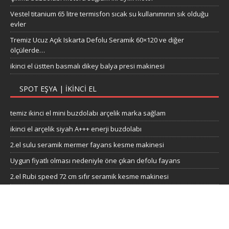
Çıkma buzdolabı motoru sağlam iki aylık motor
Vestel titanium 65 litre termisfon sıcak su kullanımının sık olduğu
evler
Tremiz Ucuz Açık Iskarta Defolu Seramik 60×120 ve diğer
ölçülerde…
ikinci el üstten basmalı dikey balya presi makinesi
SPOT EŞYA | İKINCI EL
temiz ikinci el mini buzdolabı arçelik marka sağlam
ikinci el arçelik siyah A+++ enerji buzdolabı
2.el sulu seramik mermer fayans kesme makinesi
Uygun fiyatlı olması nedeniyle öne çıkan defolu fayans
2.el Rubi speed 72 cm sıfır seramik kesme makinesi
ikinci el odun fırın odunu sahibinden MEŞE ODUNU ŞÖMİNELİK
ODUN VE SOBA ODUNU ÇUVAL ODUN