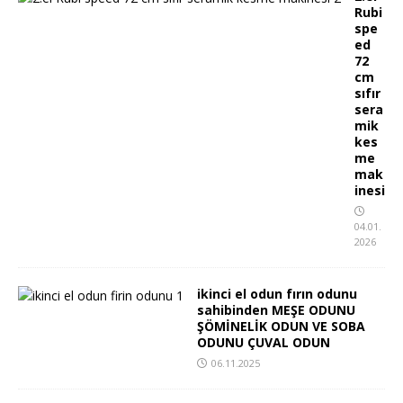
Rubi
spe
ed
72
cm
sıfır
sera
mik
kes
me
mak
inesi
04.01.
2026
ikinci el odun fırın odunu
sahibinden MEŞE ODUNU
ŞÖMİNELİK ODUN VE SOBA
ODUNU ÇUVAL ODUN
06.11.2025