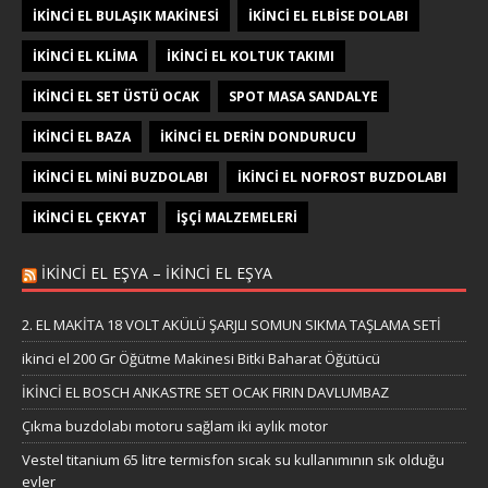
IKINCI EL BULAŞIK MAKINESI
IKINCI EL ELBISE DOLABI
IKINCI EL KLIMA
IKINCI EL KOLTUK TAKIMI
IKINCI EL SET ÜSTÜ OCAK
SPOT MASA SANDALYE
İKINCI EL BAZA
İKINCI EL DERIN DONDURUCU
İKINCI EL MINI BUZDOLABI
İKINCI EL NOFROST BUZDOLABI
İKINCI EL ÇEKYAT
İŞÇI MALZEMELERI
IKINCI EL EŞYA – IKINCI EL EŞYA
2. EL MAKİTA 18 VOLT AKÜLÜ ŞARJLI SOMUN SIKMA TAŞLAMA SETİ
ikinci el 200 Gr Öğütme Makinesi Bitki Baharat Öğütücü
İKİNCİ EL BOSCH ANKASTRE SET OCAK FIRIN DAVLUMBAZ
Çıkma buzdolabı motoru sağlam iki aylık motor
Vestel titanium 65 litre termisfon sıcak su kullanımının sık olduğu
evler