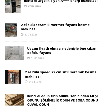
ikinci el arçelik siyah A+++ enerji buzdolabı
22.02.2026
2.el sulu seramik mermer fayans kesme
makinesi
20.01.2026
Uygun fiyatlı olması nedeniyle öne çıkan
defolu fayans
11.01.2026
2.el Rubi speed 72 cm sıfır seramik kesme
makinesi
04.01.2026
ikinci el odun fırın odunu sahibinden MEŞE
ODUNU ŞÖMİNELİK ODUN VE SOBA ODUNU
ÇUVAL ODUN