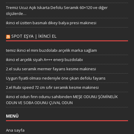
Tremiz Ucuz Açık Iskarta Defolu Seramik 60×120 ve diğer
ölçülerde…
ikinci el üstten basmalı dikey balya presi makinesi
SPOT EŞYA | İKINCI EL
temiz ikinci el mini buzdolabı arçelik marka sağlam
ikinci el arçelik siyah A+++ enerji buzdolabı
2.el sulu seramik mermer fayans kesme makinesi
Uygun fiyatlı olması nedeniyle öne çıkan defolu fayans
2.el Rubi speed 72 cm sıfır seramik kesme makinesi
ikinci el odun fırın odunu sahibinden MEŞE ODUNU ŞÖMİNELİK
ODUN VE SOBA ODUNU ÇUVAL ODUN
MENÜ
Ana sayfa