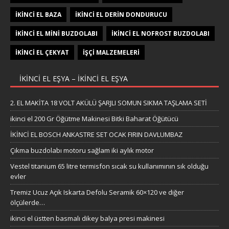
İKINCI EL BAZA
İKINCI EL DERIN DONDURUCU
İKINCI EL MINI BUZDOLABI
İKINCI EL NOFROST BUZDOLABI
İKINCI EL ÇEKYAT
İŞÇI MALZEMELERI
IKINCI EL EŞYA – IKINCI EL EŞYA
2. EL MAKİTA 18 VOLT AKÜLÜ ŞARJLI SOMUN SIKMA TAŞLAMA SETİ
ikinci el 200 Gr Öğütme Makinesi Bitki Baharat Öğütücü
İKİNCİ EL BOSCH ANKASTRE SET OCAK FIRIN DAVLUMBAZ
Çıkma buzdolabı motoru sağlam iki aylık motor
Vestel titanium 65 litre termisfon sıcak su kullanımının sık olduğu
evler
Tremiz Ucuz Açık Iskarta Defolu Seramik 60×120 ve diğer
ölçülerde…
ikinci el üstten basmalı dikey balya presi makinesi