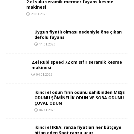
2.el sulu seramik mermer fayans kesme
makinesi
20.01.2026
Uygun fiyatlı olması nedeniyle öne çıkan
defolu fayans
11.01.2026
2.el Rubi speed 72 cm sıfır seramik kesme
makinesi
04.01.2026
ikinci el odun fırın odunu sahibinden MEŞE
ODUNU ŞÖMİNELİK ODUN VE SOBA ODUNU
ÇUVAL ODUN
06.11.2025
ikinci el IKEA: ranza fiyatları her bütçeye
hitap eden Spot ranza ucuz