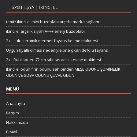
SPOT EŞYA | İKINCI EL
temiz ikinci el mini buzdolabı arçelik marka sağlam
ikinci el arçelik siyah A+++ enerji buzdolabı
2.el sulu seramik mermer fayans kesme makinesi
Uygun fiyatlı olması nedeniyle öne çıkan defolu fayans
2.el Rubi speed 72 cm sıfır seramik kesme makinesi
ikinci el odun fırın odunu sahibinden MEŞE ODUNU ŞÖMİNELİK
ODUN VE SOBA ODUNU ÇUVAL ODUN
MENÜ
Ana sayfa
İletişim
Hakkımızda
E-Mail