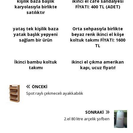
kişilik baza başlık
ikinci el cafe sandalyesi
karyolasıyla birlikte
FİYATI: 400 TL (ADET)
satılıktır
yataş tek kişilik baza
Orta sehpasıyla birlikte
yatak başlık yepyeni
beyaz renk ikinci el köşe
sağlam bir ürün
koltuk takımı FİYATI: 1600
TL
İkinci bambu koltuk
ikinci el çıkma amerikan
takımı
kapı, ucuz fiyatı!
ÖNCEKI
Spot raylı çekmeceli ayakkabılık
SONRAKI
2.el 80 litre arçelik şofben