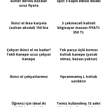
outlet defolu bazalar
spot 3 kapılı elbise dolabı
ucuz fiyata
İkinci el ikea karyola
3 çekmeceli kaliteli
(sultan aksdal) 150 lira
bilgisayar masası FİYATI:
350 TL
Çekyat ikinci el ne kadar?
Tek parça üçlü kırmızı
Tekli Kanepe ucuz çekyat
koltuk kanepe (yatak
kanepe
olmaz, bazası yoktur)
İkinci el çekyatlarımız
Yıpranmamış L koltuk
satılıktır
Öğrenci için ideal iki
Temiz kullanılmış 13 adet