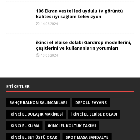
106 Ekran vestel led uydulu tv görüntü
kalitesi iyi sağlam televizyon
14.06.2024
ikinci el elbise dolabı Gardırop modellerini,
çeşitlerini ve kullananların yorumları
10.06.2024
ETIKETLER
BAHÇE BALKON SALINCAKLARI
DEFOLU FAYANS
IKINCI EL BULAŞIK MAKINESI
IKINCI EL ELBISE DOLABI
IKINCI EL KLIMA
IKINCI EL KOLTUK TAKIMI
IKINCI EL SET ÜSTÜ OCAK
SPOT MASA SANDALYE