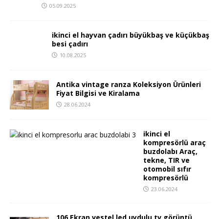
05.09.2025
ikinci el hayvan çadırı büyükbaş ve küçükbaş
besi çadırı
10.08.2025
Antika vintage ranza Koleksiyon Ürünleri
Fiyat Bilgisi ve Kiralama
28.06.2024
ikinci el
kompresörlü araç
buzdolabı Araç,
tekne, TIR ve
otomobil sıfır
kompresörlü
23.06.2024
106 Ekran vestel led uydulu tv görüntü