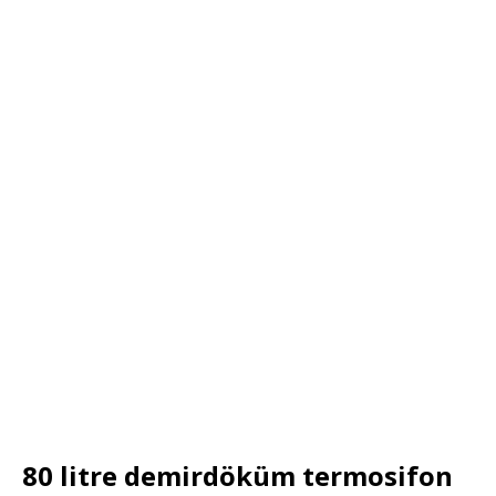
80 litre demirdöküm termosifon