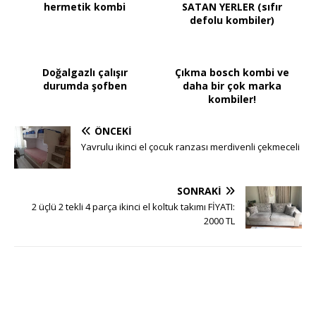
hermetik kombi
SATAN YERLER (sıfır
defolu kombiler)
Doğalgazlı çalışır
Çıkma bosch kombi ve
durumda şofben
daha bir çok marka
kombiler!
ÖNCEKI
Yavrulu ikinci el çocuk ranzası merdivenli çekmeceli
SONRAKI
2 üçlü 2 tekli 4 parça ikinci el koltuk takımı FİYATI:
2000 TL