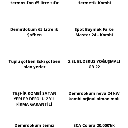
termosifon 65 litre sıfır
Hermetik Kombi
Demirdöküm 65 Litrelik
Spot Baymak Falke
Şofben
Master 24 - Kombi
Tüplü şofben Eski şofben
2.EL BUDERUS YOĞUŞMALI
alan yerler
GB 22
TEŞHİR KOMBİ SATAN
Demirdöküm neva 24 kW
YERLER DEFOLU 2 YIL
kombi orjinal alman malı
FİRMA GARANTİLİ
Demirdöküm temiz
ECA Colara 20.000’lik