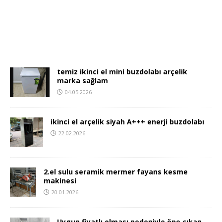
temiz ikinci el mini buzdolabı arçelik
marka sağlam
04.05.2026
ikinci el arçelik siyah A+++ enerji buzdolabı
22.02.2026
2.el sulu seramik mermer fayans kesme
makinesi
20.01.2026
Uygun fiyatlı olması nedeniyle öne çıkan