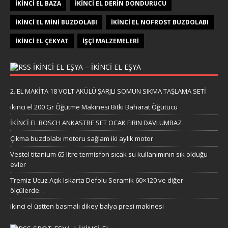
İKINCI EL BAZA
İKINCI EL DERIN DONDURUCU
İKINCI EL MINI BUZDOLABI
İKINCI EL NOFROST BUZDOLABI
İKINCI EL ÇEKYAT
İŞÇI MALZEMELERI
IKINCI EL EŞYA – IKINCI EL EŞYA
2. EL MAKİTA 18 VOLT AKÜLÜ ŞARJLI SOMUN SIKMA TAŞLAMA SETİ
ikinci el 200 Gr Öğütme Makinesi Bitki Baharat Öğütücü
İKİNCİ EL BOSCH ANKASTRE SET OCAK FIRIN DAVLUMBAZ
Çıkma buzdolabı motoru sağlam iki aylık motor
Vestel titanium 65 litre termisfon sıcak su kullanımının sık olduğu
evler
Tremiz Ucuz Açık Iskarta Defolu Seramik 60×120 ve diğer
ölçülerde…
ikinci el üstten basmalı dikey balya presi makinesi