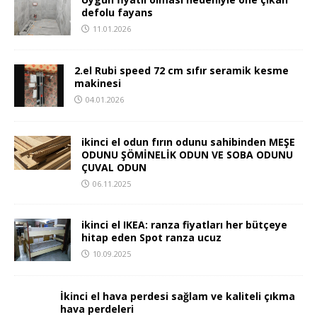
defolu fayans
11.01.2026
2.el Rubi speed 72 cm sıfır seramik kesme
makinesi
04.01.2026
ikinci el odun fırın odunu sahibinden MEŞE
ODUNU ŞÖMİNELİK ODUN VE SOBA ODUNU
ÇUVAL ODUN
06.11.2025
ikinci el IKEA: ranza fiyatları her bütçeye
hitap eden Spot ranza ucuz
10.09.2025
İkinci el hava perdesi sağlam ve kaliteli çıkma
hava perdeleri