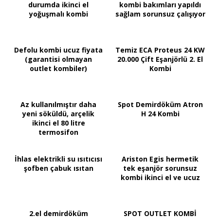
durumda ikinci el
kombi bakımları yapıldı
yoğuşmalı kombi
sağlam sorunsuz çalışıyor
Defolu kombi ucuz fiyata
Temiz ECA Proteus 24 KW
(garantisi olmayan
20.000 Çift Eşanjörlü 2. El
outlet kombiler)
Kombi
Az kullanılmıştır daha
Spot Demirdöküm Atron
yeni söküldü, arçelik
H 24 Kombi
ikinci el 80 litre
termosifon
İhlas elektrikli su ısıtıcısı
Ariston Egis hermetik
şofben çabuk ısıtan
tek eşanjör sorunsuz
kombi ikinci el ve ucuz
2.el demirdöküm
SPOT OUTLET KOMBİ