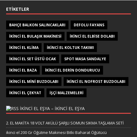
ETIKETLER
BAHÇE BALKON SALINCAKLARI
DEFOLU FAYANS
IKINCI EL BULAŞIK MAKINESI
IKINCI EL ELBISE DOLABI
IKINCI EL KLIMA
IKINCI EL KOLTUK TAKIMI
IKINCI EL SET ÜSTÜ OCAK
SPOT MASA SANDALYE
İKINCI EL BAZA
İKINCI EL DERIN DONDURUCU
İKINCI EL MINI BUZDOLABI
İKINCI EL NOFROST BUZDOLABI
İKINCI EL ÇEKYAT
İŞÇI MALZEMELERI
IKINCI EL EŞYA – IKINCI EL EŞYA
2. EL MAKİTA 18 VOLT AKÜLÜ ŞARJLI SOMUN SIKMA TAŞLAMA SETİ
ikinci el 200 Gr Öğütme Makinesi Bitki Baharat Öğütücü