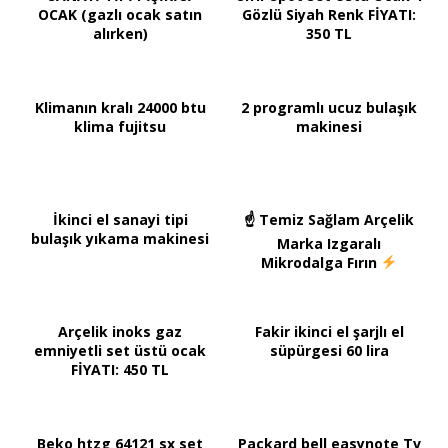
OCAK (gazlı ocak satın
Gözlü Siyah Renk FİYATI:
alırken)
350 TL
Klimanın kralı 24000 btu
2 programlı ucuz bulaşık
klima fujitsu
makinesi
İkinci el sanayi tipi
☝ Temiz Sağlam Arçelik
bulaşık yıkama makinesi
Marka Izgaralı
Mikrodalga Fırın
Arçelik inoks gaz
Fakir ikinci el şarjlı el
emniyetli set üstü ocak
süpürgesi 60 lira
FİYATI: 450 TL
Beko htzg 64121 sx set
Packard bell easynote Tv