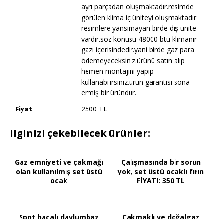
ayrı parçadan oluşmaktadır.resimde
görülen klima iç üniteyi oluşmaktadır
resimlere yansımayan birde dış ünite
vardır.söz konusu 48000 btu klimanın
gazı içerisindedir.yani birde gaz para
ödemeyeceksiniz.ürünü satın alıp
hemen montajını yapıp
kullanabilirsiniz.ürün garantisi sona
ermiş bir üründür.
Fiyat
2500 TL
ilginizi çekebilecek ürünler:
Gaz emniyeti ve çakmağı
Çalışmasında bir sorun
olan kullanılmış set üstü
yok, set üstü ocaklı fırın
ocak
FİYATI: 350 TL
Spot bacalı davlumbaz
Çakmaklı ve doğalgaz