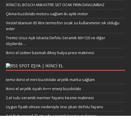
İKİNCİ EL BOSCH ANKASTRE SET OCAK FIRIN DAVLUMBAZ
Çıkma buzdolabı motoru sağlam iki aylık motor
Vestel titanium 65 litre termisfon sıcak su kullanımının sık olduğu
evler
Tremiz Ucuz Açık Iskarta Defolu Seramik 60×120 ve diğer
ölçülerde…
ikinci el üstten basmalı dikey balya presi makinesi
SPOT EŞYA | İKINCI EL
temiz ikinci el mini buzdolabı arçelik marka sağlam
ikinci el arçelik siyah A+++ enerji buzdolabı
2.el sulu seramik mermer fayans kesme makinesi
Uygun fiyatlı olması nedeniyle öne çıkan defolu fayans
2.el Rubi speed 72 cm sıfır seramik kesme makinesi
ikinci el odun fırın odunu sahibinden MEŞE ODUNU ŞÖMİNELİK
ODUN VE SOBA ODUNU ÇUVAL ODUN