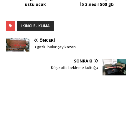
üstü ocak
İ5 3.nesil 500 gb
IKINCI EL KLIMA
ÖNCEKI
3 gözlü bakır çay kazanı
SONRAKI
Köşe ofis bekleme koltuğu