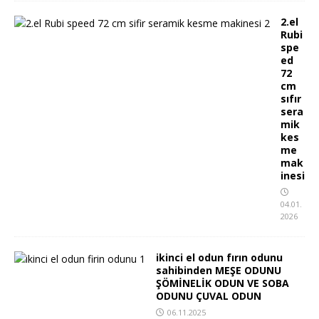
2.el
Rubi
spe
ed
72
cm
sıfır
sera
mik
kes
me
mak
inesi
04.01.
2026
ikinci el odun fırın odunu
sahibinden MEŞE ODUNU
ŞÖMİNELİK ODUN VE SOBA
ODUNU ÇUVAL ODUN
06.11.2025