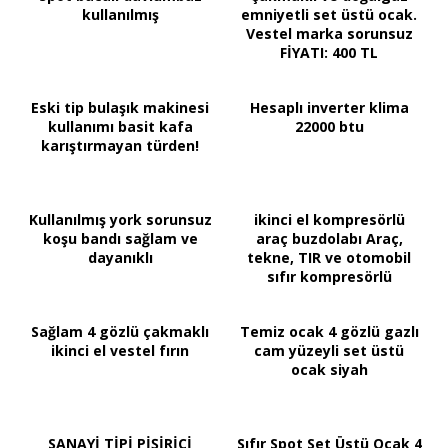
kullanılmış
emniyetli set üstü ocak.
Vestel marka sorunsuz
FİYATI: 400 TL
Eski tip bulaşık makinesi
Hesaplı inverter klima
kullanımı basit kafa
22000 btu
karıştırmayan türden!
Kullanılmış york sorunsuz
ikinci el kompresörlü
koşu bandı sağlam ve
araç buzdolabı Araç,
dayanıklı
tekne, TIR ve otomobil
sıfır kompresörlü
Sağlam 4 gözlü çakmaklı
Temiz ocak 4 gözlü gazlı
ikinci el vestel fırın
cam yüzeyli set üstü
ocak siyah
SANAYİ TİPİ PİŞİRİCİ
Sıfır Spot Set Üstü Ocak 4