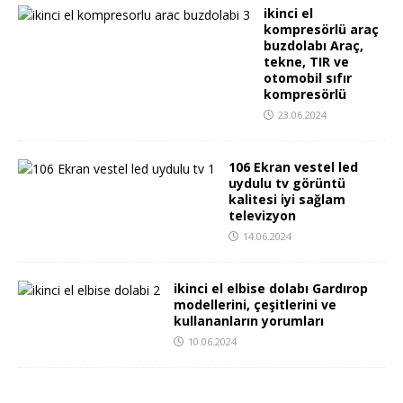
ikinci el
kompresörlü araç
buzdolabı Araç,
tekne, TIR ve
otomobil sıfır
kompresörlü
23.06.2024
106 Ekran vestel led
uydulu tv görüntü
kalitesi iyi sağlam
televizyon
14.06.2024
ikinci el elbise dolabı Gardırop
modellerini, çeşitlerini ve
kullananların yorumları
10.06.2024